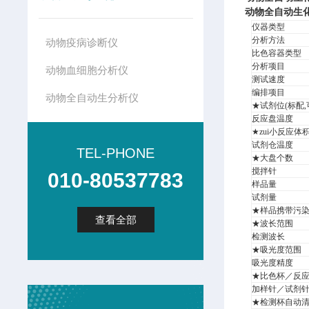
动物全自动生
仪器类型
分析方法
动物疫病诊断仪
比色容器类型
分析项目
动物血细胞分析仪
测试速度
编排项目
动物全自动生分析仪
★试剂位(标配,
反应盘温度
★zui小反应体
试剂仓温度
TEL-PHONE
★大盘个数
搅拌针
010-80537783
样品量
试剂量
★样品携带污
查看全部
★波长范围
检测波长
★吸光度范围
吸光度精度
★比色杯／反
加样针／试剂
★检测杯自动