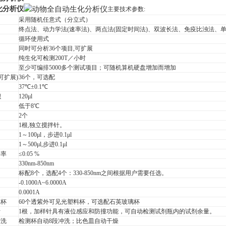
化分析仪
主要技术参数:
采用随机任意式（分立式）
终点法、动力学法(速率法)、两点法(固定时间法)、双波长法、免疫比浊法
循环使用式
同时可分析36个项目,可扩展
纯生化可检测200T／小时
至少可编排5000多个测试项目；可随机算机硬盘增加而增加
可扩展)
36个，可选配
37℃±0.1℃
积
120μl
低于8℃
2个
1根,独立搅拌针。
1～100μl，步进0.1μl
1～500μl,步进0.1μl
染率
≤0.05 %
330nm-850nm
标配8个，选配4个：330-850nm之间根据用户需要任选。
-0.1000A~6.0000A
0.0001A
应杯
60个透紫外可见光塑料杯，可选配石英玻璃杯
针
1根，加样针具有液位感应和防撞功能，可自动检测试剂瓶内的试剂余量。
清洗
检测杯自动8段冲洗；比色皿自动干燥