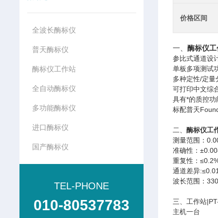
价格区间
全波长酶标仪
一、
酶标仪工
普天酶标仪
参比式通道设
酶标仪工作站
单板多项测试
多种定性/定
全自动酶标仪
可打印中文综
具有*的质控
多功能酶标仪
标配普天Foun
进口酶标仪
二、
酶标仪工
测量范围：0.00
国产酶标仪
准确性：±0.0
重复性：≤0.2
通道差异:≤0.
波长范围：330n
TEL-PHONE
010-80537783
三、工作站|PT
主机一台