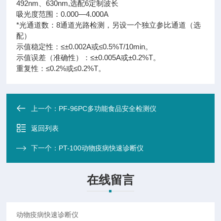
492nm、630nm,选配6定制波长
吸光度范围：0.000―4.000A
*光通道数：8通道光路检测，另设一个独立参比通道（选
配）
示值稳定性：≤±0.002A或≤0.5%T/10min。
示值误差（准确性）：≤±0.005A或±0.2%T。
重复性：≤0.2%或≤0.2%T。
上一个：
PF-96PC多功能食品安全检测仪
返回列表
下一个：
PT-100动物疫病快速诊断仪
在线留言