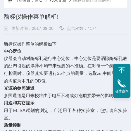
当前位置：
首页
技术文章
酶标仪操作菜单解析!
酶标仪操作菜单解析!
更新时间：2017-09-20
点击次数：4174
酶标仪操作菜单的解析如下:
中心定位
仪器会自动对酶标孔进行中心定位，中心定位是要消除酶标孔底
的凸凹引起的厚薄不均带来检测的不准确。在对每一个酶标仪进
35
5
行检测时，仪器其实要进行
个点的测量，选取zui中间的
个点
OD
的均值为本孔的
值。
光源的参照通道
电话咨询
参照通道是用来校准由于电压不稳或灯泡磨损带来的影响。
用途和其它提示
ELISA
用于
试剂的测定，广泛用于各种实验室，包括临床实验
室。
质量控制